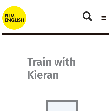
Skip
to
content
Train with
Kieran